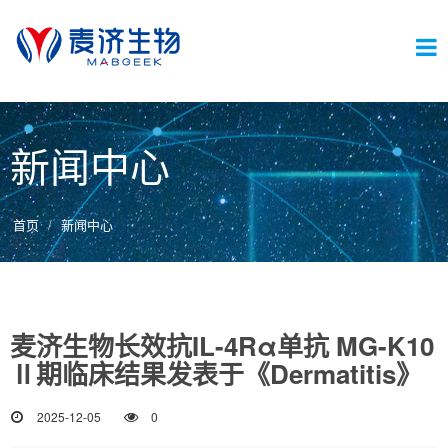
切
新闻中心
换
首页
新闻中心
导
麦济生物长效抗IL-4Rα单抗 MG-K10
航
Ⅱ期临床结果发表于《Dermatitis》
2025-12-05
0