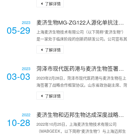
了解详情
麦济生物MG-ZG122人源化单抗注射液已完成Ⅰ期临床给药
2023
05-29
上海麦济生物技术有限公司（以下简称“麦济生物”）
是一家处于临床阶段的创新药研发公司。公司宣布其
自主研发的1类创新药MG-ZG122人源化单抗注射液
了解详情
（以下简称“MG-ZG122”）已于2023年5月25日完成健
康受试者单次给药I期临床试验全部队列受试者给药，
安全性良好。该试验旨在评估MG-ZG122在中国健康
菏泽市现代医药港与麦济生物签署战略合作，赋能生物医药产业
2023
03-03
成年志愿者中的安全性、耐受性、药代动力学特征、
2023年2月28日，菏泽市现代医药港与麦济生物在上
药效学及免疫原性。MG-ZG122拟用于哮喘、
海签署了战略合作框架协议。山东省政协副主席、菏
泽市市委书记张新文，菏泽市市委常委、市委秘书长
了解详情
王军，菏泽市市委副秘书长、市现代医药港管理服务
中心主任郝
麦济生物和迈邦生物达成深度战略合作
2022
10-28
2022年10月25日，上海麦济生物技术有限公司
（MABGEEK，以下简称“麦济生物”）与上海迈邦生