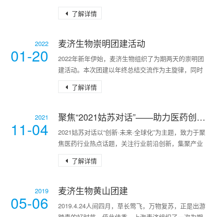
汉）生物医药有限公司（ChimeBiologics，以下简称
了解详情
“鼎康生物”）就其一类生物药MG-K1
麦济生物崇明团建活动
2022
01-20
2022年新年伊始，麦济生物组织了为期两天的崇明团
建活动。本次团建以年终总结交流作为主旋律，同时
安排了精彩纷呈的室内外活动。趁此机会，麦济同仁
了解详情
得以短暂远离尘世的喧嚣，放松了身心。年会上，大
家回顾了往年
聚焦“2021姑苏对话”——助力医药创新，融入变革时代
2021
11-04
2021姑苏对话以“创新·未来·全球化”为主题，致力于聚
焦医药行业热点话题，关注行业前沿创新，集聚产业
智慧和力量，由国内外权威专家、资深学者和领袖企
了解详情
业带来22个专题论坛、100余场精彩演讲，共有包括
国
麦济生物黄山团建
2019
05-06
2019.4.24人间四月，草长莺飞，万物复苏，正是出游
踏青的好时节。值此佳季，上海麦济组织了一次为期