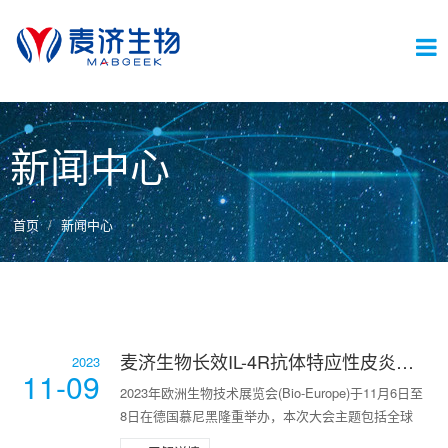
切
新闻中心
换
首页
新闻中心
导
航
麦济生物长效IL-4R抗体特应性皮炎二期数据亮相2023 bio Europe，引发关注
2023
11-09
2023年欧洲生物技术展览会(Bio-Europe)于11月6日至
8日在德国慕尼黑隆重举办，本次大会主题包括全球
生物医药趋势和生物制药创新方向，人工智能崛起，