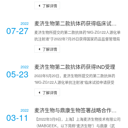
物科技有限公司（MDEIUMBANK，以下简称“迈邦生
了解详情
物”）就平台化培养基的优化开发和长期稳定供应达
麦济生物第二款抗体药获得临床试验批准通知书
2022
07-27
麦济生物所提交的第二款抗体药“MG-ZG122人源化单
抗注射液”于2022年7月25日获得国家药品监督管理局
授予的《药品临床试验批准通知书》。该产品为Ⅰ类
了解详情
新药，适应症为哮喘(asthma)和慢性阻塞性
麦济生物第二款抗体药获得IND受理
2022
05-23
2022年5月20日，麦济生物所提交的第二款抗体药
“MG-ZG122人源化单抗注射液”临床试验申请获受
理。相较于已上市的抗哮喘生物制剂（如抗IgE抗
了解详情
体、抗IL-5通路抗体等），MG-ZG122有望为非
麦济生物与鼎康生物签署战略合作，助力呼吸/免疫领域创新生物药驶入快车道
2022
03-11
【2022年3月9日，上海】上海麦济生物技术有限公司
（MABGEEK，以下简称“麦济生物”）与鼎康（武