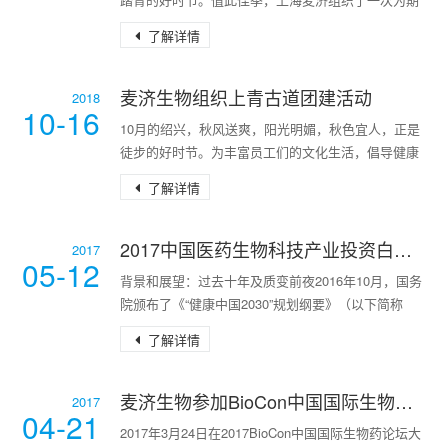
3天的团建活动，全员出发前往黄山踏青。一路上，
了解详情
大家三两成群，欢声笑语不绝于耳。在感慨祖国山河
壮阔，景色优美的同时，也感受到身体经受了锤炼，
身心得到了解放。最后大家在品尝了黄山当地特产美
麦济生物组织上青古道团建活动
2018
10-16
味之后，结束了本次团建活动。通过本次活动，大家
10月的绍兴，秋风送爽，阳光明媚，秋色宜人，正是
进一步增强了团队的凝聚力。作为麦济大家庭的一
徒步的好时节。为丰富员工们的文化生活，倡导健康
员，大家互相扶持互相鼓励
理念，增进同事间沟通交流，提升团队凝聚力，2018
了解详情
年10月12日~13日，上海麦济生物技术有限公司组织
了“上青古道徒步”的团建活动。上青古道距今已1000
多年，是古时绍兴到嵊州、新昌的交通要道，从上灶
2017中国医药生物科技产业投资白皮书：从粗放式体量增长变为精细化质量提升
2017
05-12
村起始，到青坛村结束，由日铸岭、万寿山、陶晏岭
背景和展望：过去十年及质变前夜2016年10月，国务
三段组成。据说南朝齐梁年间道教思想家、医学家陶
院颁布了《“健康中国2030”规划纲要》（以下简称
弘景隐居于此。
《纲要》），“健康中国”的概念被提升至优先发展的
了解详情
战略地位，《纲要》明确提出健康服务业总规模于
202
麦济生物参加BioCon中国国际生物药论坛
2017
04-21
2017年3月24日在2017BioCon中国国际生物药论坛大