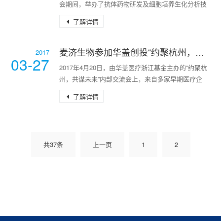
会期间，举办了抗体药物研发及细胞培养生化分析技
术交流会暨全新Vi-CELLMetaFLEX细胞培养生化分
了解详情
析仪产品发布会，并特邀行业专家张成海博士和肖志
华博士分享了他们最近的研发成果及经验心得。会
上，上海麦济生物技术有限公司的CEO张成海博士首
麦济生物参加华盖创投“约聚杭州，共谋未来”主题会议
2017
03-27
先介绍了在治疗自身免疫性疾病方面的抗体药物的现
2017年4月20日，由华盖医疗浙江基金主办的“约聚杭
状和进展情况。随后，上海奥浦迈生物科技有限公司
州，共谋未来”内部交流会上，来自多家早期医疗企
的总
业、工商银行、投资机构、医疗媒体的嘉宾以及华盖
了解详情
医疗核心团队成员，围绕这些问题分享了自己的独家
经验并展开讨论。上海麦济董事长张成海分享了在生
物药领域开发的一系列经验和心得，他表示，生物药
的开发特性决定了其投入高、风险高、收益高的三高
共37条
上一页
1
2
特征，往往一个重磅药上市就将撬动动辄百亿美元的
市场，但前期往往也是需要