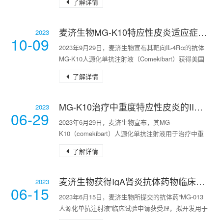
了解详情
医药交易格局，Biotech和BigPha
麦济生物MG-K10特应性皮炎适应症获美国IND默示许可
2023
10-09
2023年9月29日，麦济生物宣布其靶向IL-4Rα的抗体
MG-K10人源化单抗注射液（Comekibart）获得美国
食品药品监督管理局（FDA）的新药临床试验
了解详情
（IND）默示许可。本研究是一项多中心的Ib期临床
研究，用以评估MG-K10在美国成人中重度特应性皮
炎患者中的安全性、药代动力学及初步有效性。MG-
MG-K10治疗中重度特应性皮炎的II期临床研究达到主要终点
2023
06-29
K10在国内已完成成人中重度特应性皮炎临床II期研
2023年6月29日，麦济生物宣布，其MG-
究，达到主要临床终点，其有效性和安全性表现
K10（comekibart）人源化单抗注射液用于治疗中重
度特应性皮炎患者的II期临床研究达到主要临床终
了解详情
点，安全性优秀，眼部及注射部位的反应不良反应低
于同类产品。MG-K10-AD-2是一项多中心、随机、双
盲、安慰剂对照的II期临床研究，主要评估MG-K10人
麦济生物获得IgA肾炎抗体药物临床批件
2023
06-15
源化单抗注射液在中重度AD患者中多次给药的初步有
2023年6月15日，麦济生物所提交的抗体药“MG-013
效性、安全性、PK特征、PD效应和免疫原性。符合
人源化单抗注射液”临床试验申请获受理，拟开发用于
治疗IgA肾炎和aHUS。图源：CDE官网