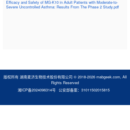
Efficacy and Safety of MG-K10 in Adult Patients with Moderate-to-
Severe Uncontrolled Asthma: Results From The Phase 2 Study.pdf
版权所有 湖南麦济生物技术股份有限公司 © 2018-2026 mabgeek.com, All
Rights Reserved
湘ICP备2024096314号
公安部备案：31011502015815