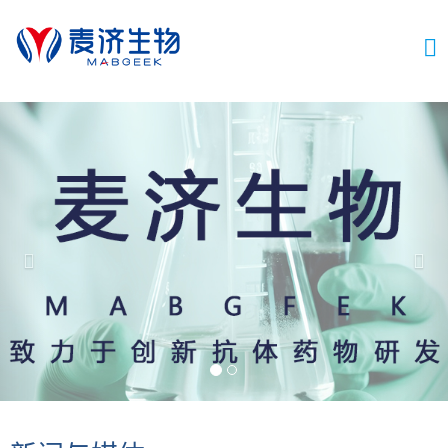
切
换
导
航